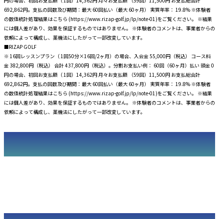
円の場合、初回お支払額（ 1回）14,362円 月々お支払額 （59回）11,500円 お支払総合計
692,862円。支払の回数及び期間：最大 60回払い（最大 60ヶ月） 実質年率： 19.8% ※体験者
の数値統計処理結果はこちら (https://www.rizap-golf.jp/lp/note-01)をご覧ください。 ※結果
には個人差があり、効果を保証するものではありません。 ※体験者のコメントは、事業者からの
依頼によって構成し、薬機法にしたがって一部改変しています。
■RIZAP GOLF
※ 16回レッスンプラン（ 1回50分×16回/2ヶ月）の場合、入会金 55,000円（税込） コース料
金 382,800円（税込） 合計 437,800円（税込）。分割お支払い例： 60回（60ヶ月）払い 頭金 0
円の場合、初回お支払額（ 1回）14,362円 月々お支払額 （59回）11,500円 お支払総合計
692,862円。支払の回数及び期間：最大 60回払い（最大 60ヶ月） 実質年率： 19.8% ※体験者
の数値統計処理結果はこちら (https://www.rizap-golf.jp/lp/note-01)をご覧ください。 ※結果
には個人差があり、効果を保証するものではありません。 ※体験者のコメントは、事業者からの
依頼によって構成し、薬機法にしたがって一部改変しています。