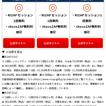
・RIZAP セッション
・RIZAP セッション
・RIZAP セッション1
1回無料
1回無料
回無料
・chocoZAP無料利
・chocoZAP無料利
・chocoZAP無料利
用可
用可
用可
公式サイトへ
公式サイトへ
公式サイトへ
▼ ※注釈を見る
■RIZAP GOLF
※ 16回レッスンプラン（ 1回50分×16回/2ヶ月）の場合、入会金 55,000円（税込） コース料
金 382,800円（税込） 合計 437,800円（税込）。分割お支払い例： 60回（60ヶ月）払い 頭金 0
円の場合、初回お支払額（ 1回）14,362円 月々お支払額 （59回）11,500円 お支払総合計
692,862円。支払の回数及び期間：最大 60回払い（最大 60ヶ月） 実質年率： 19.8% ※体験者
の数値統計処理結果はこちら (https://www.rizap-golf.jp/lp/note-01)をご覧ください。 ※結果
には個人差があり、効果を保証するものではありません。 ※体験者のコメントは、事業者からの
依頼によって構成し、薬機法にしたがって一部改変しています。
■RIZAP GOLF
※ 16回レッスンプラン（ 1回50分×16回/2ヶ月）の場合、入会金 55,000円（税込） コース料
金 382,800円（税込） 合計 437,800円（税込）。分割お支払い例： 60回（60ヶ月）払い 頭金 0